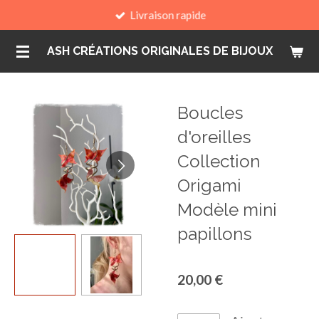
Livraison rapide
Passer
au
ASH CRÉATIONS ORIGINALES DE BIJOUX
contenu
principal
Boucles
d'oreilles
Collection
Origami
Modèle mini
papillons
20,00 €