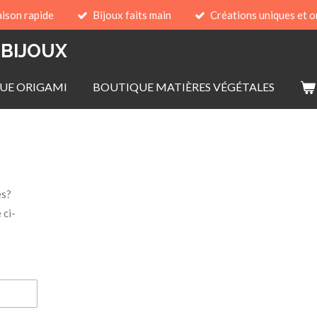
aison rapide
Bijoux faits main
Créations uniques et o
 BIJOUX
UE ORIGAMI
BOUTIQUE MATIÈRES VÉGÉTALES
es?
 ci-