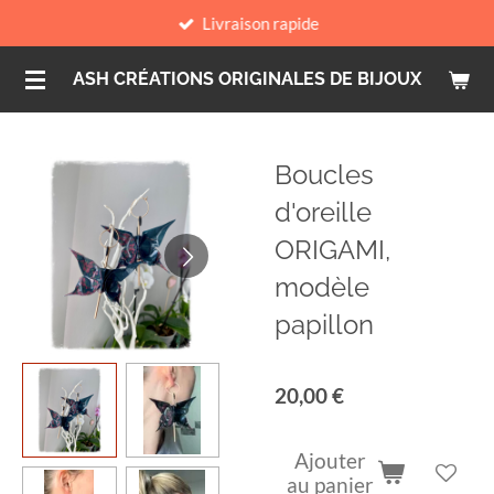
Livraison rapide
Passer
au
ASH CRÉATIONS ORIGINALES DE BIJOUX
contenu
principal
Boucles
d'oreille
ORIGAMI,
modèle
papillon
20,00 €
Ajouter
au panier