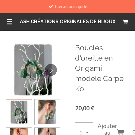
Livraison rapide
Passer
au
ASH CRÉATIONS ORIGINALES DE BIJOUX
contenu
principal
Boucles
d'oreille en
Origami,
modèle Carpe
Koi
20,00 €
Ajouter
au